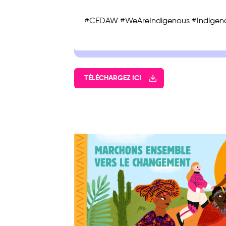
#CEDAW #WeAreIndigenous #Indigen
TÉLÉCHARGEZ ICI