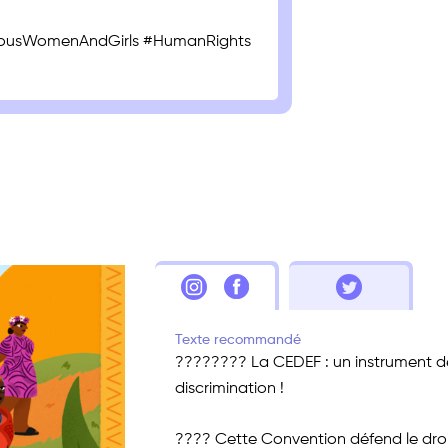
ousWomenAndGirls #HumanRights
Texte recommandé
???????? La CEDEF : un instrument de
discrimination !
???? Cette Convention défend le dro