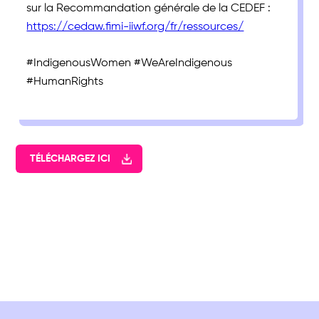
sur la Recommandation générale de la CEDEF :
https://cedaw.fimi-iiwf.org/fr/ressources/
#IndigenousWomen #WeAreIndigenous
#HumanRights
TÉLÉCHARGEZ ICI